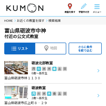
教室を探す
学習中の方
メニュー
HOME
お近くの教室を探す
検索結果
富山県砺波市中神
付近の公文式教室
さらに条件
地図
リスト
を絞り込む
砺波北部教室
月
火
水
木
金
土
日
0歳～高校生
富山県砺波市林１１３０
砺波教室
月
火
水
木
金
土
日
2歳～高校生
富山県砺波市広上町８‐２９