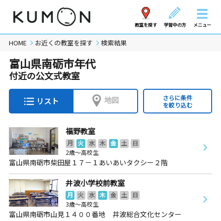
教室を探す
学習中の方
メニュー
HOME
お近くの教室を探す
検索結果
富山県南砺市年代
付近の公文式教室
さらに条件
地図
リスト
を絞り込む
福野教室
月
火
水
木
金
土
日
2歳～高校生
富山県南砺市柴田屋１７－１あいあいタクシー２階
井波小学校前教室
月
火
水
木
金
土
日
3歳～高校生
富山県南砺市山見１４００番地 井波総合文化センター