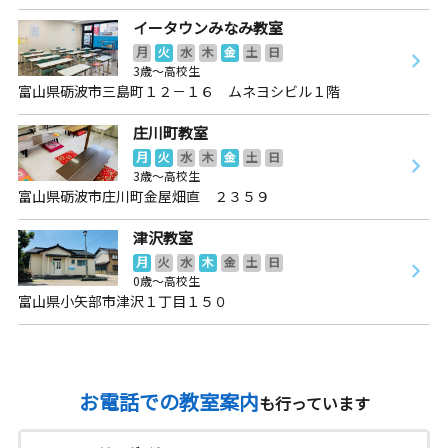
イータウンみなみ教室
月
火
水
木
金
土
日
3歳～高校生
富山県砺波市三島町１２－１６ ムネヨシビル１階
庄川町教室
月
火
水
木
金
土
日
3歳～高校生
富山県砺波市庄川町金屋畑直 ２３５９
津沢教室
月
火
水
木
金
土
日
0歳～高校生
富山県小矢部市津沢１丁目１５０
お電話での教室案内
も行っています