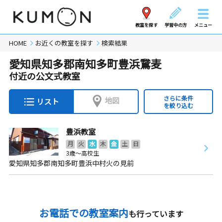
教室を探す
学習中の方
メニュー
HOME
お近くの教室を探す
検索結果
愛知県知多郡南知多町豊浜鵞麦
付近の公文式教室
さらに条件
地図
リスト
を絞り込む
豊浜教室
月
火
水
木
金
土
日
3歳～高校生
愛知県知多郡南知多町豊浜中村火の見前
お電話での教室案内
も行っています