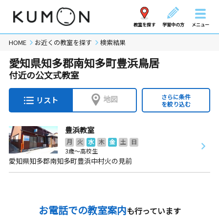
教室を探す
学習中の方
メニュー
HOME
お近くの教室を探す
検索結果
愛知県知多郡南知多町豊浜鳥居
付近の公文式教室
さらに条件
地図
リスト
を絞り込む
豊浜教室
月
火
水
木
金
土
日
3歳～高校生
愛知県知多郡南知多町豊浜中村火の見前
お電話での教室案内
も行っています