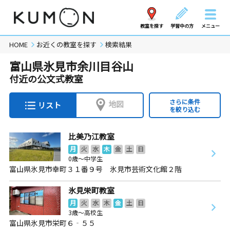
教室を探す
学習中の方
メニュー
HOME
お近くの教室を探す
検索結果
富山県氷見市余川目谷山
付近の公文式教室
さらに条件
地図
リスト
を絞り込む
比美乃江教室
月
火
水
木
金
土
日
0歳～中学生
富山県氷見市幸町３１番９号 氷見市芸術文化館２階
氷見栄町教室
月
火
水
木
金
土
日
3歳～高校生
富山県氷見市栄町６‐５５