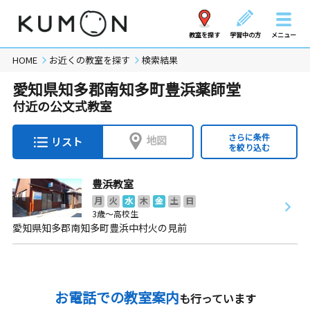
教室を探す
学習中の方
メニュー
HOME
お近くの教室を探す
検索結果
愛知県知多郡南知多町豊浜薬師堂
付近の公文式教室
さらに条件
地図
リスト
を絞り込む
豊浜教室
月
火
水
木
金
土
日
3歳～高校生
愛知県知多郡南知多町豊浜中村火の見前
お電話での教室案内
も行っています