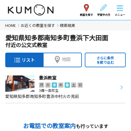
教室を探す
学習中の方
メニュー
HOME
お近くの教室を探す
検索結果
愛知県知多郡南知多町豊浜下大田面
付近の公文式教室
さらに条件
地図
リスト
を絞り込む
豊浜教室
月
火
水
木
金
土
日
3歳～高校生
愛知県知多郡南知多町豊浜中村火の見前
お電話での教室案内
も行っています