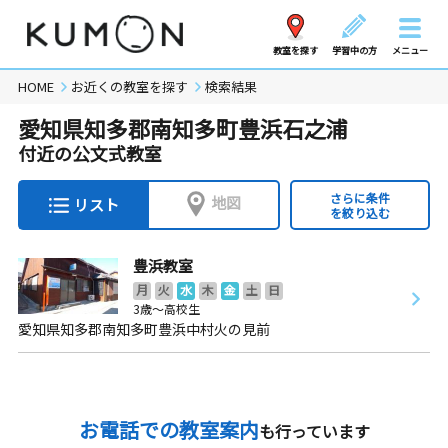
教室を探す
学習中の方
メニュー
HOME
お近くの教室を探す
検索結果
愛知県知多郡南知多町豊浜石之浦
付近の公文式教室
さらに条件
地図
リスト
を絞り込む
豊浜教室
月
火
水
木
金
土
日
3歳～高校生
愛知県知多郡南知多町豊浜中村火の見前
お電話での教室案内
も行っています