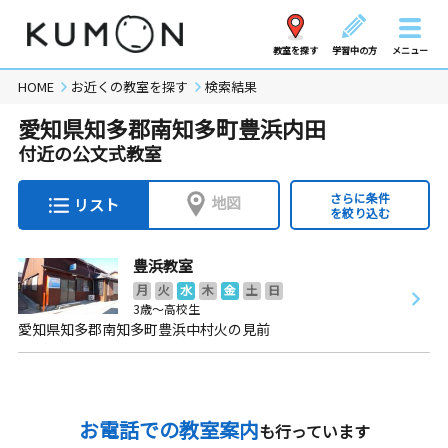
教室を探す
学習中の方
メニュー
HOME
お近くの教室を探す
検索結果
愛知県知多郡南知多町豊浜内田
付近の公文式教室
さらに条件
地図
リスト
を絞り込む
豊浜教室
月
火
水
木
金
土
日
3歳～高校生
愛知県知多郡南知多町豊浜中村火の見前
お電話での教室案内
も行っています