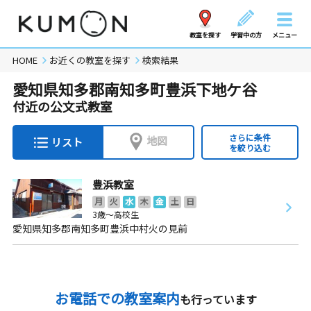
教室を探す
学習中の方
メニュー
HOME
お近くの教室を探す
検索結果
愛知県知多郡南知多町豊浜下地ケ谷
付近の公文式教室
さらに条件
地図
リスト
を絞り込む
豊浜教室
月
火
水
木
金
土
日
3歳～高校生
愛知県知多郡南知多町豊浜中村火の見前
お電話での教室案内
も行っています