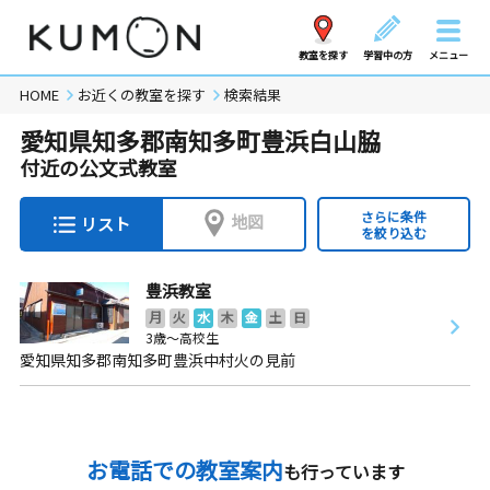
教室を探す
学習中の方
メニュー
HOME
お近くの教室を探す
検索結果
愛知県知多郡南知多町豊浜白山脇
付近の公文式教室
さらに条件
地図
リスト
を絞り込む
豊浜教室
月
火
水
木
金
土
日
3歳～高校生
愛知県知多郡南知多町豊浜中村火の見前
お電話での教室案内
も行っています