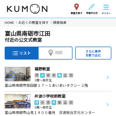
教室を探す
学習中の方
メニュー
HOME
お近くの教室を探す
検索結果
富山県南砺市江田
付近の公文式教室
さらに条件
地図
リスト
を絞り込む
福野教室
月
火
水
木
金
土
日
2歳～高校生
富山県南砺市柴田屋１７－１あいあいタクシー２階
井波小学校前教室
月
火
水
木
金
土
日
3歳～高校生
富山県南砺市山見１４００番地 井波総合文化センター