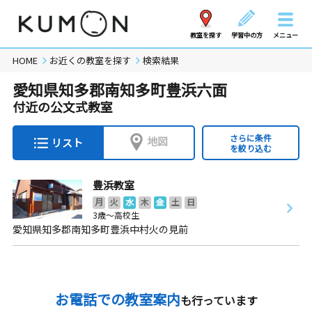
教室を探す
学習中の方
メニュー
HOME
お近くの教室を探す
検索結果
愛知県知多郡南知多町豊浜六面
付近の公文式教室
さらに条件
地図
リスト
を絞り込む
豊浜教室
月
火
水
木
金
土
日
3歳～高校生
愛知県知多郡南知多町豊浜中村火の見前
お電話での教室案内
も行っています