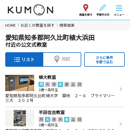
教室を探す
学習中の方
メニュー
HOME
お近くの教室を探す
検索結果
愛知県知多郡阿久比町植大浜田
付近の公文式教室
さらに条件
地図
リスト
を絞り込む
植大教室
月
火
水
木
金
土
日
2歳～高校生
愛知県知多郡阿久比町植大字 築地 ２－８ プライマリー
三大 ２０２号
半田住吉教室
月
火
水
木
金
土
日
3歳～高校生