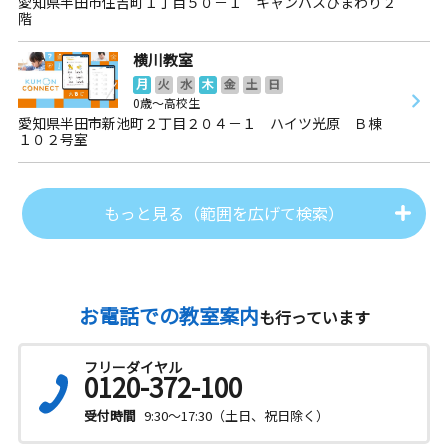
愛知県半田市住吉町１丁目５０－１ キャンパスひまわり２
階
横川教室
月
火
水
木
金
土
日
0歳～高校生
愛知県半田市新池町２丁目２０４－１ ハイツ光原 Ｂ棟
１０２号室
もっと見る（範囲を広げて検索）
お電話での教室案内
も行っています
フリーダイヤル
0120-372-100
受付時間
9:30～17:30（土日、祝日除く）