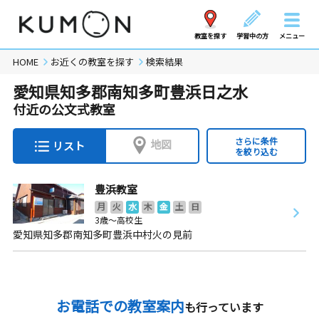
教室を探す
学習中の方
メニュー
HOME
お近くの教室を探す
検索結果
愛知県知多郡南知多町豊浜日之水
付近の公文式教室
さらに条件
地図
リスト
を絞り込む
豊浜教室
月
火
水
木
金
土
日
3歳～高校生
愛知県知多郡南知多町豊浜中村火の見前
お電話での教室案内
も行っています