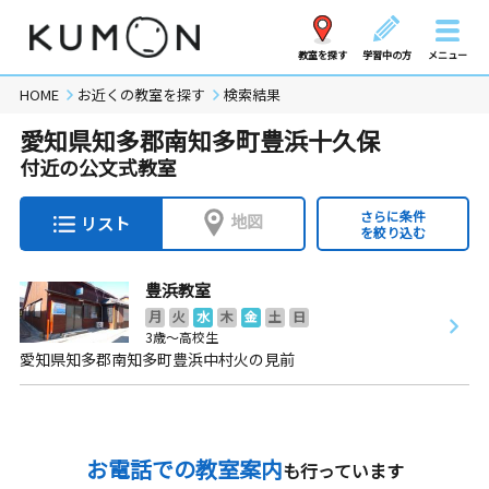
教室を探す
学習中の方
メニュー
HOME
お近くの教室を探す
検索結果
愛知県知多郡南知多町豊浜十久保
付近の公文式教室
さらに条件
地図
リスト
を絞り込む
豊浜教室
月
火
水
木
金
土
日
3歳～高校生
愛知県知多郡南知多町豊浜中村火の見前
お電話での教室案内
も行っています