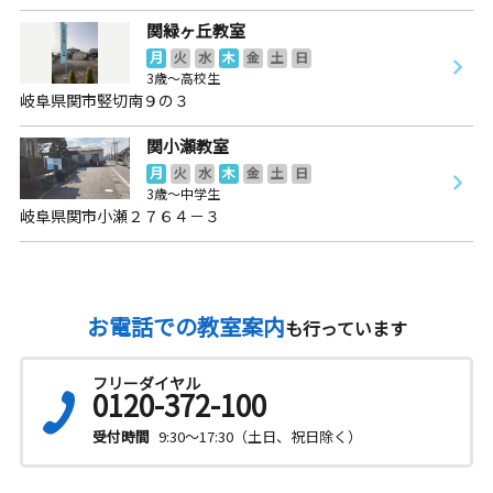
関緑ヶ丘教室
月
火
水
木
金
土
日
3歳～高校生
岐阜県関市竪切南９の３
関小瀬教室
月
火
水
木
金
土
日
3歳～中学生
岐阜県関市小瀬２７６４－３
お電話での教室案内
も行っています
フリーダイヤル
0120-372-100
受付時間
9:30～17:30（土日、祝日除く）