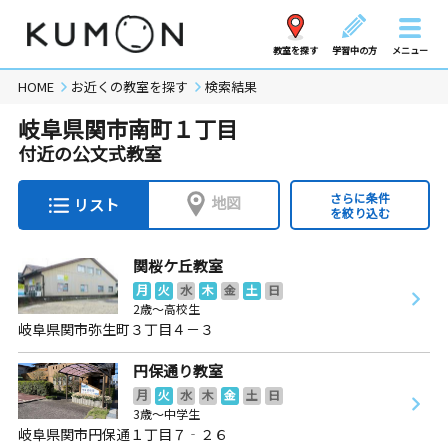
教室を探す
学習中の方
メニュー
HOME
お近くの教室を探す
検索結果
岐阜県関市南町１丁目
付近の公文式教室
さらに条件
地図
リスト
を絞り込む
関桜ケ丘教室
月
火
水
木
金
土
日
2歳～高校生
岐阜県関市弥生町３丁目４－３
円保通り教室
月
火
水
木
金
土
日
3歳～中学生
岐阜県関市円保通１丁目７‐２６