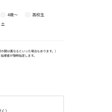
4歳〜
高校生
土
月の間は異なるといった場合もあります。）
、指導者が随時指定します。
日除く）