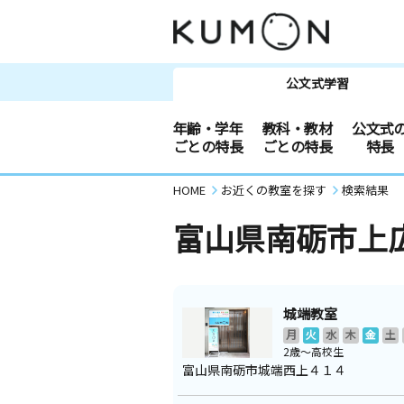
公文式学習
年齢・学年
教科・教材
公文式
ごとの特長
ごとの特長
特長
HOME
お近くの教室を探す
検索結果
富山県南砺市上
城端教室
月
火
水
木
金
土
2歳～高校生
富山県南砺市城端西上４１４