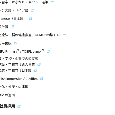
ン習字・かきかた・筆ペン・毛筆
ランス語・ドイツ語
panese（日本語）
信学習
習療法・脳の健康教室・KUMONの脳トレ
もん出版
®
®
EFL Primary
/
TOEFL Junior
設・学校・企業での公文式
施設・学校向け導入事業
企業・学校向け日本語
lish Immersion Activities
治体・省庁との連携
団との連携
社員採用