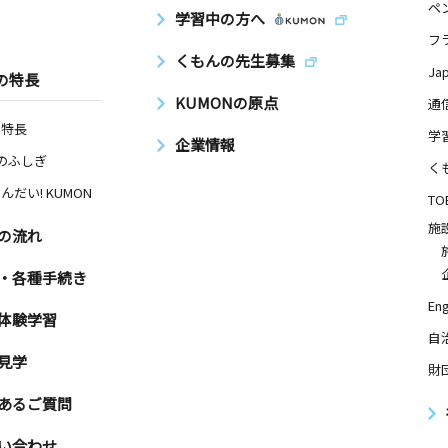
ペ
学習中の方へ
フ
くもんの先生募集
Ja
の特長
KUMONの原点
通
の特長
学
企業情報
Nのふしぎ
く
んだい! KUMON
TO
施
の流れ
・各種手続き
Eng
体験学習
自
見学
財
あるご質問
い合わせ