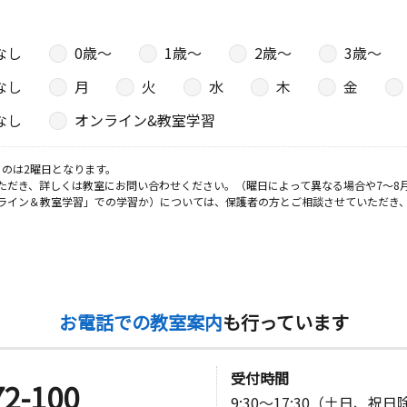
なし
0歳〜
1歳〜
2歳〜
3歳〜
なし
月
火
水
木
金
なし
オンライン&教室学習
のは2曜日となります。
ただき、詳しくは教室にお問い合わせください。（曜日によって異なる場合や7～8
ライン＆教室学習」での学習か）については、保護者の方とご相談させていただき
お電話での教室案内
も行っています
受付時間
72-100
9:30～17:30（土日、祝