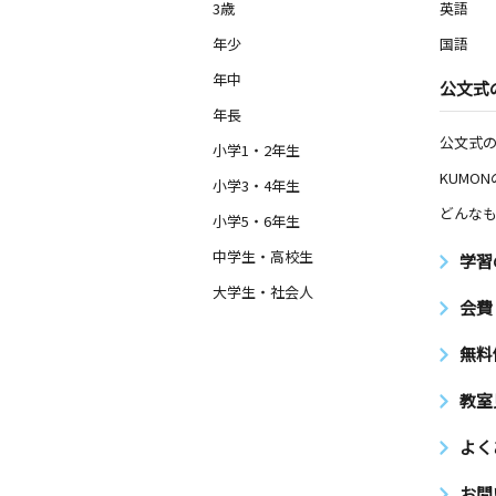
3歳
英語
年少
国語
年中
公文式
年長
公文式
小学1・2年生
KUMO
小学3・4年生
どんなも
小学5・6年生
中学生・高校生
学習
大学生・社会人
会費
無料
教室
よく
お問