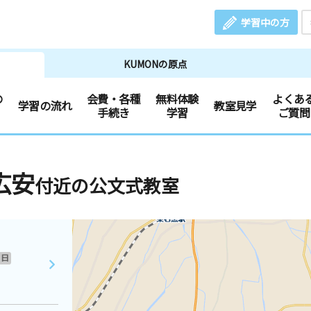
学習中の方
KUMONの原点
の
会費・各種
無料体験
よくあ
学習の流れ
教室見学
手続き
学習
ご質問
広安
付近の公文式教室
日