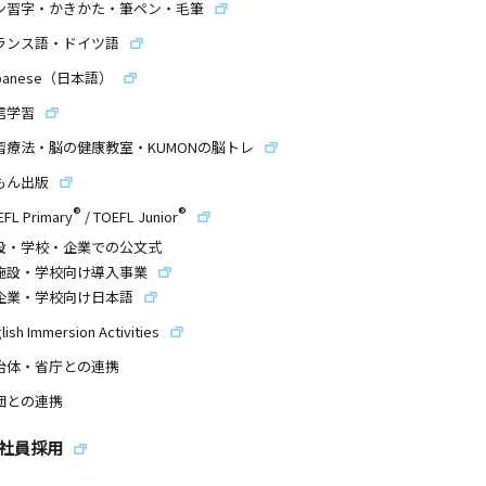
ン習字・かきかた・筆ペン・毛筆
ランス語・ドイツ語
panese（日本語）
信学習
習療法・脳の健康教室・KUMONの脳トレ
もん出版
®
®
EFL Primary
/
TOEFL Junior
設・学校・企業での公文式
施設・学校向け導入事業
企業・学校向け日本語
lish Immersion Activities
治体・省庁との連携
団との連携
社員採用