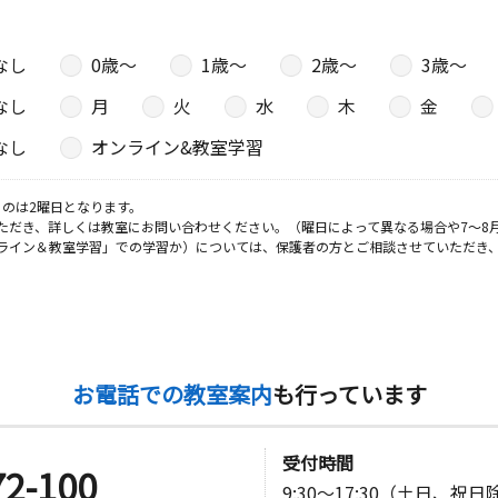
なし
0歳〜
1歳〜
2歳〜
3歳〜
なし
月
火
水
木
金
なし
オンライン&教室学習
のは2曜日となります。
ただき、詳しくは教室にお問い合わせください。（曜日によって異なる場合や7～8
ライン＆教室学習」での学習か）については、保護者の方とご相談させていただき
お電話での教室案内
も行っています
受付時間
72-100
9:30～17:30（土日、祝