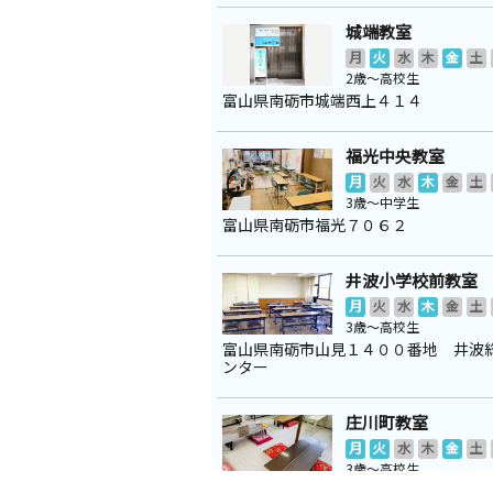
城端教室
月
火
水
木
金
土
2歳～高校生
富山県南砺市城端西上４１４
福光中央教室
月
火
水
木
金
土
3歳～中学生
富山県南砺市福光７０６２
井波小学校前教室
月
火
水
木
金
土
3歳～高校生
富山県南砺市山見１４００番地 井波
ンター
庄川町教室
月
火
水
木
金
土
3歳～高校生
富山県砺波市庄川町金屋畑直 ２３５