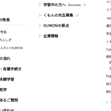
ペ
学習中の方へ
フ
くもんの先生募集
Ja
の特長
KUMONの原点
通
の特長
学
企業情報
Nのふしぎ
く
んだい! KUMON
TO
施
の流れ
・各種手続き
Eng
体験学習
自
見学
財
あるご質問
い合わせ