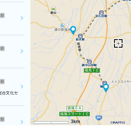
日
日
日
総合文化セ
日
3km
９