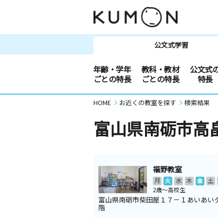
公文式学習
年齢・学年
教科・教材
公文式
ごとの特長
ごとの特長
特長
HOME
お近くの教室を探す
検索結果
富山県南砺市高
福野教室
月
火
水
木
金
土
2歳～高校生
富山県南砺市柴田屋１７－１あいあい
階