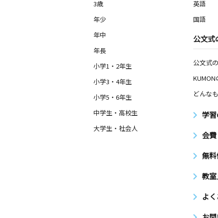
3歳
英語
年少
国語
年中
公文式
年長
公文式
小学1・2年生
KUMO
小学3・4年生
どんなも
小学5・6年生
中学生・高校生
学習
大学生・社会人
会費
無料
教室
よく
お問