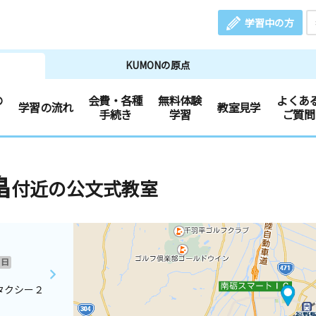
学習中の方
KUMONの原点
の
会費・各種
無料体験
よくあ
学習の流れ
教室見学
手続き
学習
ご質問
畠
付近の公文式教室
日
タクシー２