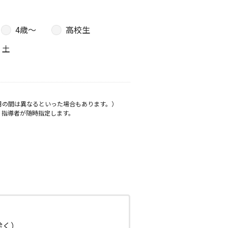
4歳〜
高校生
土
月の間は異なるといった場合もあります。）
、指導者が随時指定します。
日除く）