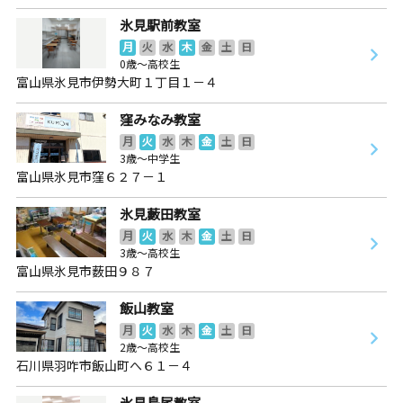
氷見駅前教室
月
火
水
木
金
土
日
0歳～高校生
富山県氷見市伊勢大町１丁目１－４
窪みなみ教室
月
火
水
木
金
土
日
3歳～中学生
富山県氷見市窪６２７－１
氷見藪田教室
月
火
水
木
金
土
日
3歳～高校生
富山県氷見市薮田９８７
飯山教室
月
火
水
木
金
土
日
2歳～高校生
石川県羽咋市飯山町へ６１－４
氷見島尾教室