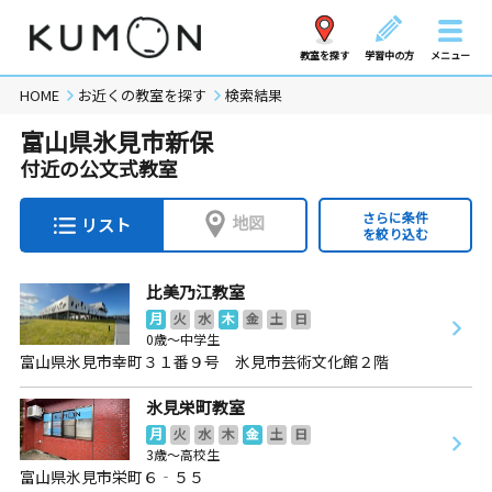
教室を探す
学習中の方
メニュー
HOME
お近くの教室を探す
検索結果
富山県氷見市新保
付近の公文式教室
さらに条件
地図
リスト
を絞り込む
比美乃江教室
月
火
水
木
金
土
日
0歳～中学生
富山県氷見市幸町３１番９号 氷見市芸術文化館２階
氷見栄町教室
月
火
水
木
金
土
日
3歳～高校生
富山県氷見市栄町６‐５５