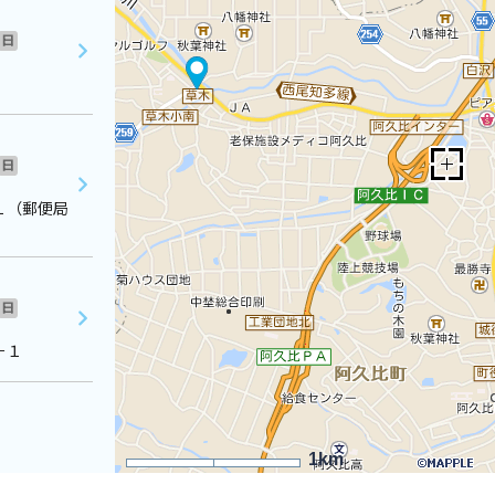
日
日
１（郵便局
日
－１
1km