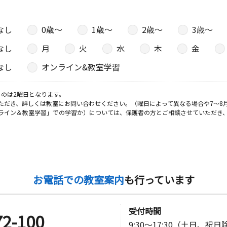
なし
0歳〜
1歳〜
2歳〜
3歳〜
なし
月
火
水
木
金
なし
オンライン&教室学習
のは2曜日となります。
ただき、詳しくは教室にお問い合わせください。（曜日によって異なる場合や7～8
ライン＆教室学習」での学習か）については、保護者の方とご相談させていただき
お電話での教室案内
も行っています
受付時間
72-100
9:30～17:30（土日、祝