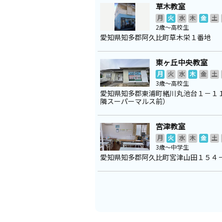
草木教室
月
火
水
木
金
土
2歳～高校生
愛知県知多郡阿久比町草木栄１番地
東ヶ丘中央教室
月
火
水
木
金
土
3歳～高校生
愛知県知多郡東浦町緒川丸池台１－１
隣スーパーマルス前）
宮津教室
月
火
水
木
金
土
3歳～中学生
愛知県知多郡阿久比町宮津山田１５４