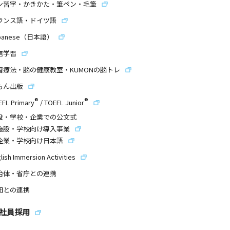
ン習字・かきかた・筆ペン・毛筆
ランス語・ドイツ語
panese（日本語）
信学習
習療法・脳の健康教室・KUMONの脳トレ
もん出版
®
®
EFL Primary
/
TOEFL Junior
設・学校・企業での公文式
施設・学校向け導入事業
企業・学校向け日本語
lish Immersion Activities
治体・省庁との連携
団との連携
社員採用