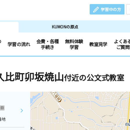
学習中の方
KUMONの原点
の
会費・各種
無料体験
よくあ
学習の流れ
教室見学
手続き
学習
ご質問
久比町卯坂焼山
付近の公文式教室
日
番地