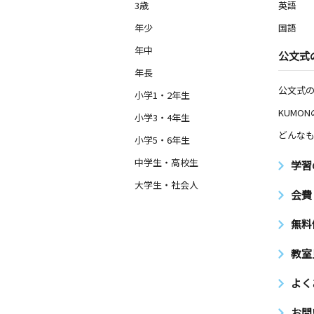
3歳
英語
年少
国語
年中
公文式
年長
公文式
小学1・2年生
KUMO
小学3・4年生
どんなも
小学5・6年生
中学生・高校生
学習
大学生・社会人
会費
無料
教室
よく
お問