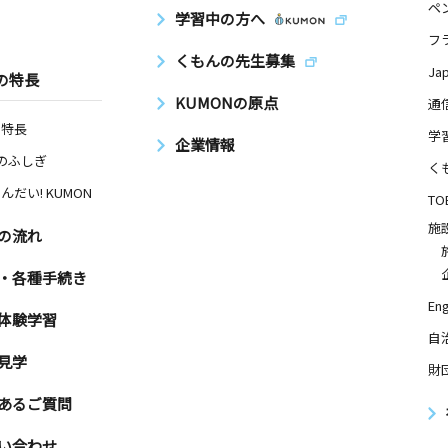
ペ
学習中の方へ
フ
くもんの先生募集
Ja
の特長
KUMONの原点
通
の特長
学
企業情報
Nのふしぎ
く
んだい! KUMON
TO
施
の流れ
・各種手続き
Eng
体験学習
自
見学
財
あるご質問
い合わせ