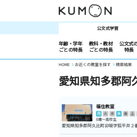
公文式学習
年齢・学年
教科・教材
公文式
ごとの特長
ごとの特長
特長
HOME
お近くの教室を探す
検索結果
愛知県知多郡阿
福住教室
月
火
水
木
金
土
0歳～高校生
愛知県知多郡阿久比町卯坂字狐平井２