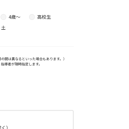
4歳〜
高校生
土
月の間は異なるといった場合もあります。）
、指導者が随時指定します。
日除く）