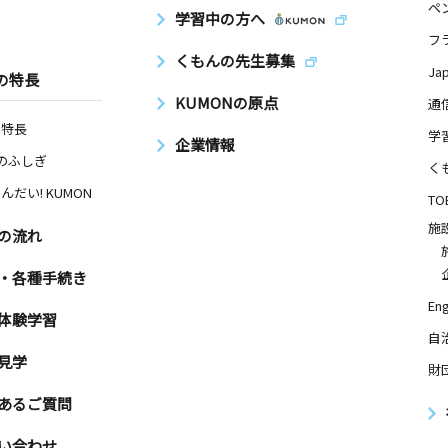
ペ
学習中の方へ
フ
くもんの先生募集
Ja
の特長
KUMONの原点
通
の特長
学
企業情報
Nのふしぎ
く
んだい! KUMON
TO
施
の流れ
・各種手続き
Eng
体験学習
自
見学
財
あるご質問
い合わせ