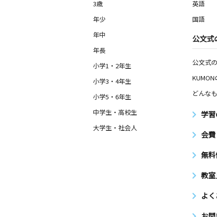
3歳
英語
年少
国語
年中
公文式
年長
公文式
小学1・2年生
KUMO
小学3・4年生
どんなも
小学5・6年生
中学生・高校生
学習
大学生・社会人
会費
無料
教室
よく
お問