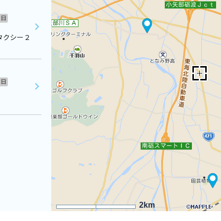
日
タクシー２
日
2km