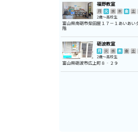
福野教室
月
火
水
木
金
土
2歳～高校生
富山県南砺市柴田屋１７－１あいあい
階
砺波教室
月
火
水
木
金
土
2歳～高校生
富山県砺波市広上町８‐２９