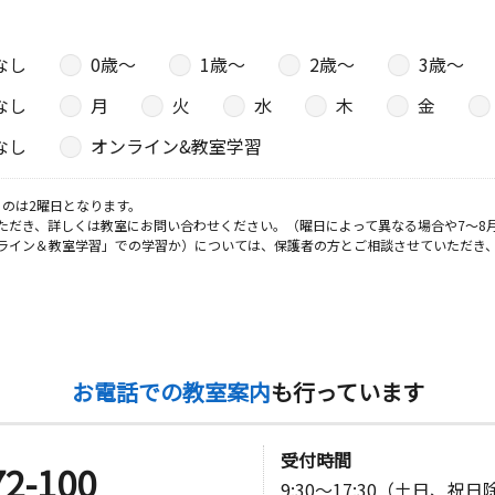
なし
0歳〜
1歳〜
2歳〜
3歳〜
なし
月
火
水
木
金
なし
オンライン&教室学習
のは2曜日となります。
ただき、詳しくは教室にお問い合わせください。（曜日によって異なる場合や7～8
ライン＆教室学習」での学習か）については、保護者の方とご相談させていただき
お電話での教室案内
も行っています
受付時間
72-100
9:30～17:30（土日、祝