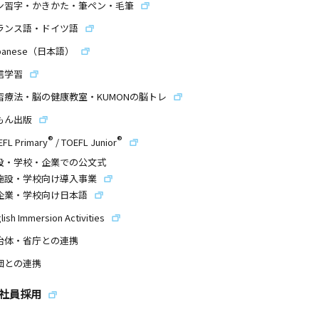
ン習字・かきかた・筆ペン・毛筆
ランス語・ドイツ語
panese（日本語）
信学習
習療法・脳の健康教室・KUMONの脳トレ
もん出版
®
®
EFL Primary
/
TOEFL Junior
設・学校・企業での公文式
施設・学校向け導入事業
企業・学校向け日本語
lish Immersion Activities
治体・省庁との連携
団との連携
社員採用