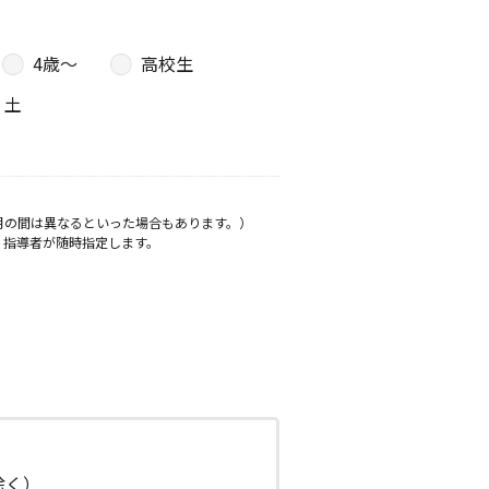
4歳〜
高校生
土
月の間は異なるといった場合もあります。）
、指導者が随時指定します。
日除く）