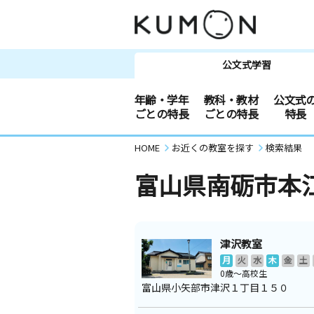
公文式学習
年齢・学年
教科・教材
公文式
ごとの特長
ごとの特長
特長
HOME
お近くの教室を探す
検索結果
富山県南砺市本
津沢教室
月
火
水
木
金
土
0歳～高校生
富山県小矢部市津沢１丁目１５０