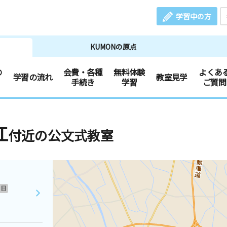
学習中の方
KUMONの原点
の
会費・各種
無料体験
よくあ
学習の流れ
教室見学
手続き
学習
ご質問
江
付近の公文式教室
日