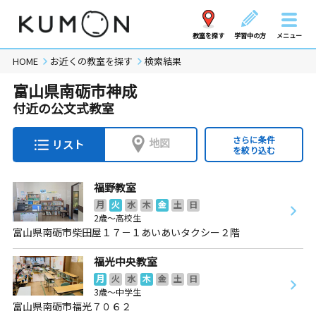
教室を探す
学習中の方
メニュー
HOME
お近くの教室を探す
検索結果
富山県南砺市神成
付近の公文式教室
さらに条件
地図
リスト
を絞り込む
福野教室
月
火
水
木
金
土
日
2歳～高校生
富山県南砺市柴田屋１７－１あいあいタクシー２階
福光中央教室
月
火
水
木
金
土
日
3歳～中学生
富山県南砺市福光７０６２