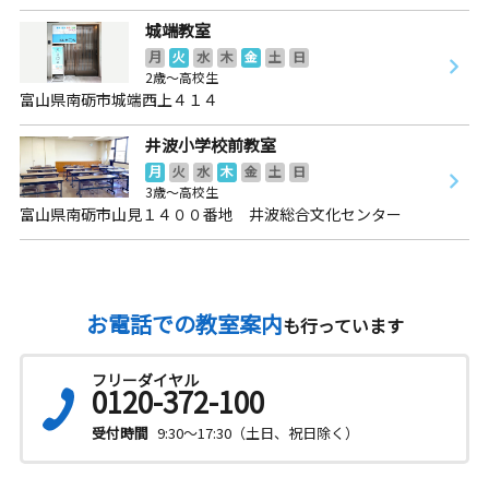
城端教室
月
火
水
木
金
土
日
2歳～高校生
富山県南砺市城端西上４１４
井波小学校前教室
月
火
水
木
金
土
日
3歳～高校生
富山県南砺市山見１４００番地 井波総合文化センター
お電話での教室案内
も行っています
フリーダイヤル
0120-372-100
受付時間
9:30～17:30（土日、祝日除く）