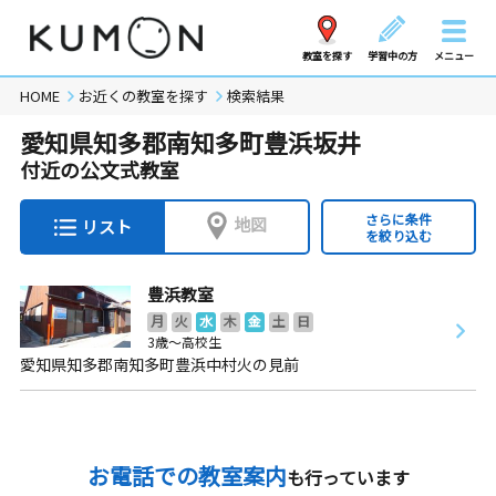
教室を探す
学習中の方
メニュー
HOME
お近くの教室を探す
検索結果
愛知県知多郡南知多町豊浜坂井
付近の公文式教室
さらに条件
地図
リスト
を絞り込む
豊浜教室
月
火
水
木
金
土
日
3歳～高校生
愛知県知多郡南知多町豊浜中村火の見前
お電話での教室案内
も行っています