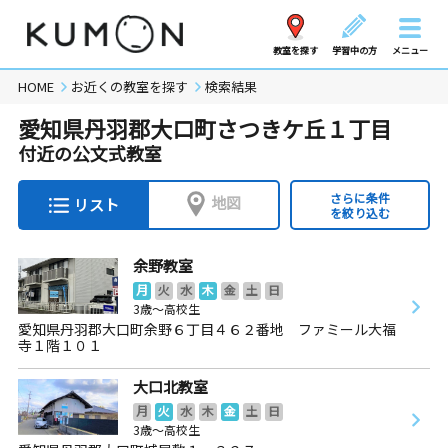
教室を探す
学習中の方
メニュー
HOME
お近くの教室を探す
検索結果
愛知県丹羽郡大口町さつきケ丘１丁目
付近の公文式教室
さらに条件
地図
リスト
を絞り込む
余野教室
月
火
水
木
金
土
日
3歳～高校生
愛知県丹羽郡大口町余野６丁目４６２番地 ファミール大福
寺１階１０１
大口北教室
月
火
水
木
金
土
日
3歳～高校生