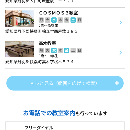
愛知県丹羽郡大口町城屋敷１－３２７
ＣＯＳＭＯＳ３教室
月
火
水
木
金
土
日
0歳～高校生
愛知県丹羽郡扶桑町柏森字西屋敷１８３
高木教室
月
火
水
木
金
土
日
3歳～中学生
愛知県丹羽郡扶桑町高木字桜木５３４
もっと見る（範囲を広げて検索）
お電話での教室案内
も行っています
フリーダイヤル