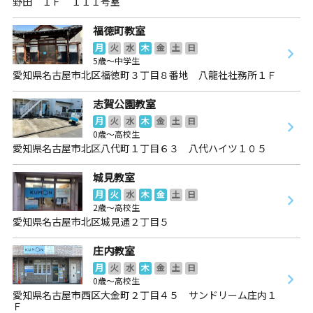
野田 １Ｆ １１１号室
福徳町教室
月
火
水
木
金
土
日
5歳～中学生
愛知県名古屋市北区福徳町３丁目８番地 八龍社社務所１Ｆ
志賀公園教室
月
火
水
木
金
土
日
0歳～高校生
愛知県名古屋市北区八代町１丁目６３ 八代ハイツ１０５
城見教室
月
火
水
木
金
土
日
2歳～高校生
愛知県名古屋市北区城見通２丁目５
庄内教室
月
火
水
木
金
土
日
0歳～高校生
愛知県名古屋市西区大金町２丁目４５ サンドリーム庄内１
Ｆ