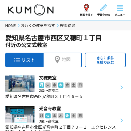
教室を探す
学習中の方
メニュー
HOME
お近くの教室を探す
検索結果
愛知県名古屋市西区又穂町１丁目
付近の公文式教室
さらに条件
地図
リスト
を絞り込む
又穂教室
月
火
水
木
金
土
日
2歳～高校生
愛知県名古屋市西区又穂町３丁目４６－５
光音寺教室
月
火
水
木
金
土
日
3歳～高校生
愛知県名古屋市北区光音寺町２丁目７０ー１ エクセレンス