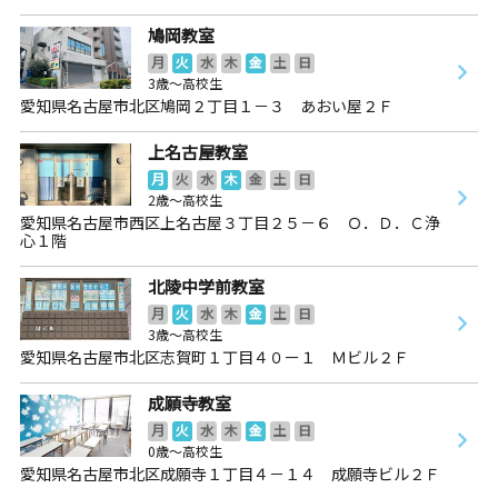
鳩岡教室
月
火
水
木
金
土
日
3歳～高校生
愛知県名古屋市北区鳩岡２丁目１－３ あおい屋２Ｆ
上名古屋教室
月
火
水
木
金
土
日
2歳～高校生
愛知県名古屋市西区上名古屋３丁目２５－６ Ｏ．Ｄ．Ｃ浄
心１階
北陵中学前教室
月
火
水
木
金
土
日
3歳～高校生
愛知県名古屋市北区志賀町１丁目４０ー１ Ｍビル２Ｆ
成願寺教室
月
火
水
木
金
土
日
0歳～高校生
愛知県名古屋市北区成願寺１丁目４－１４ 成願寺ビル２Ｆ