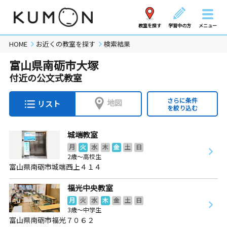
教室を探す
学習中の方
メニュー
HOME
お近くの教室を探す
検索結果
富山県南砺市大塚
付近の公文式教室
さらに条件
地図
リスト
を絞り込む
城端教室
月
火
水
木
金
土
日
2歳～高校生
富山県南砺市城端西上４１４
福光中央教室
月
火
水
木
金
土
日
3歳～中学生
富山県南砺市福光７０６２