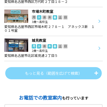
愛知県名古屋市西区万代町２丁目１８－２
市場木町教室
月
火
水
木
金
土
日
3歳～高校生
愛知県名古屋市西区市場木町２７８－１ アネックス新 １
０１号室
城見教室
月
火
水
木
金
土
日
2歳～高校生
愛知県名古屋市北区城見通２丁目５
もっと見る（範囲を広げて検索）
お電話での教室案内
も行っています