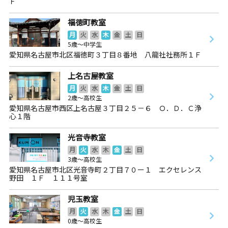
Ｆ
福徳町教室
月
火
水
木
金
土
日
5歳～中学生
愛知県名古屋市北区福徳町３丁目８番地 八龍社社務所１Ｆ
上名古屋教室
月
火
水
木
金
土
日
2歳～高校生
愛知県名古屋市西区上名古屋３丁目２５－６ Ｏ．Ｄ．Ｃ浄
心１階
光音寺教室
月
火
水
木
金
土
日
3歳～高校生
愛知県名古屋市北区光音寺町２丁目７０ー１ エクセレンス
野田 １Ｆ １１１号室
児玉教室
月
火
水
木
金
土
日
0歳～高校生