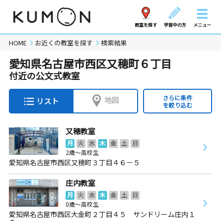
教室を探す
学習中の方
メニュー
HOME
お近くの教室を探す
検索結果
愛知県名古屋市西区又穂町６丁目
付近の公文式教室
さらに条件
地図
リスト
を絞り込む
又穂教室
月
火
水
木
金
土
日
2歳～高校生
愛知県名古屋市西区又穂町３丁目４６－５
庄内教室
月
火
水
木
金
土
日
0歳～高校生
愛知県名古屋市西区大金町２丁目４５ サンドリーム庄内１