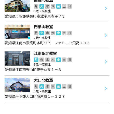
月
火
水
木
金
土
日
3歳～高校生
愛知県丹羽郡扶桑町高雄字東寺子７３
門弟山教室
月
火
水
木
金
土
日
0歳～高校生
愛知県江南市飛高町本町９７ ファミーユ飛高１０３
江南駅北教室
月
火
水
木
金
土
日
3歳～高校生
愛知県江南市野白町東千丸９１－３
大口北教室
月
火
水
木
金
土
日
3歳～高校生
愛知県丹羽郡大口町城屋敷１－３２７