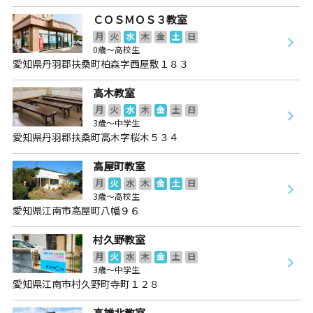
ＣＯＳＭＯＳ３教室
月
火
水
木
金
土
日
0歳～高校生
愛知県丹羽郡扶桑町柏森字西屋敷１８３
高木教室
月
火
水
木
金
土
日
3歳～中学生
愛知県丹羽郡扶桑町高木字桜木５３４
高屋町教室
月
火
水
木
金
土
日
3歳～高校生
愛知県江南市高屋町八幡９６
村久野教室
月
火
水
木
金
土
日
3歳～中学生
愛知県江南市村久野町寺町１２８
高雄北教室