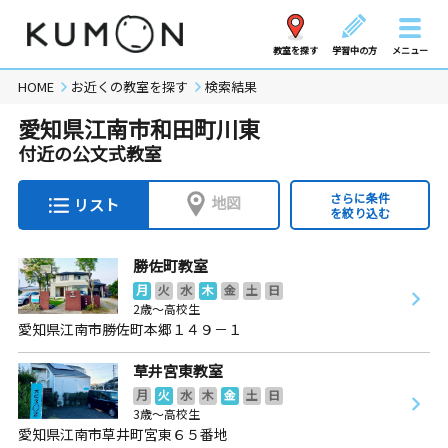
教室を探す
学習中の方
メニュー
HOME
お近くの教室を探す
検索結果
愛知県江南市和田町川東
付近の公文式教室
さらに条件
地図
リスト
を絞り込む
勝佐町教室
月
火
水
木
金
土
日
2歳～高校生
愛知県江南市勝佐町本郷１４９－１
草井宮東教室
月
火
水
木
金
土
日
3歳～高校生
愛知県江南市草井町宮東６５番地