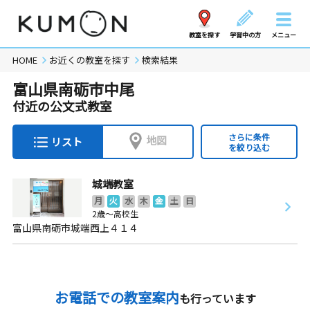
教室を探す
学習中の方
メニュー
HOME
お近くの教室を探す
検索結果
富山県南砺市中尾
付近の公文式教室
さらに条件
地図
リスト
を絞り込む
城端教室
月
火
水
木
金
土
日
2歳～高校生
富山県南砺市城端西上４１４
お電話での教室案内
も行っています