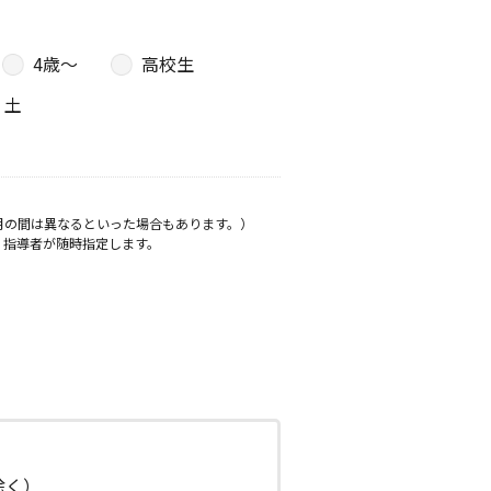
4歳〜
高校生
土
月の間は異なるといった場合もあります。）
、指導者が随時指定します。
日除く）