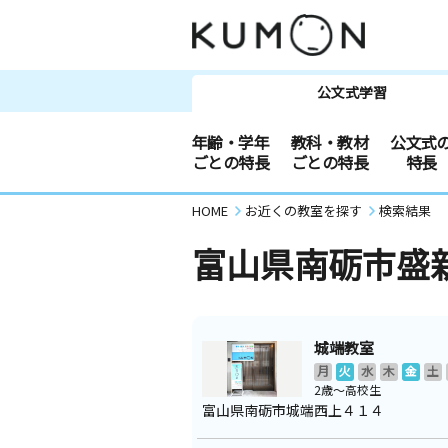
公文式学習
年齢・学年
教科・教材
公文式
ごとの特長
ごとの特長
特長
HOME
お近くの教室を探す
検索結果
富山県南砺市盛
城端教室
月
火
水
木
金
土
2歳～高校生
富山県南砺市城端西上４１４