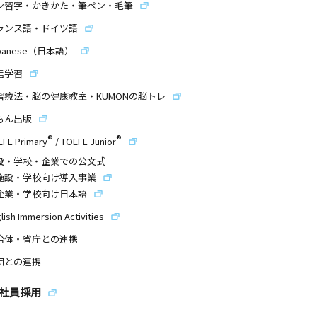
ン習字・かきかた・筆ペン・毛筆
ランス語・ドイツ語
panese（日本語）
信学習
習療法・脳の健康教室・KUMONの脳トレ
もん出版
®
®
EFL Primary
/
TOEFL Junior
設・学校・企業での公文式
施設・学校向け導入事業
企業・学校向け日本語
lish Immersion Activities
治体・省庁との連携
団との連携
社員採用