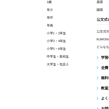
3歳
英語
年少
国語
年中
公文式
年長
公文式
小学1・2年生
KUMO
小学3・4年生
どんなも
小学5・6年生
中学生・高校生
学習
大学生・社会人
会費
無料
教室
よく
お問