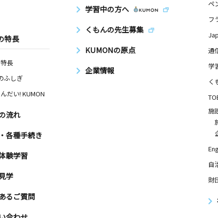
ペ
学習中の方へ
フ
くもんの先生募集
Ja
の特長
KUMONの原点
通
の特長
学
企業情報
Nのふしぎ
く
んだい! KUMON
TO
施
の流れ
・各種手続き
Eng
体験学習
自
見学
財
あるご質問
い合わせ