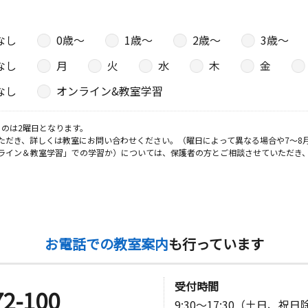
なし
0歳〜
1歳〜
2歳〜
3歳〜
なし
月
火
水
木
金
なし
オンライン&教室学習
のは2曜日となります。
ただき、詳しくは教室にお問い合わせください。（曜日によって異なる場合や7～8
ライン＆教室学習」での学習か）については、保護者の方とご相談させていただき
お電話での教室案内
も行っています
受付時間
72-100
9:30～17:30（土日、祝