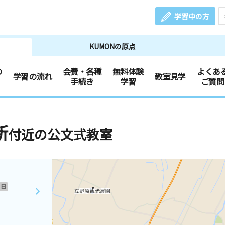
学習中の方
KUMONの原点
の
会費・各種
無料体験
よくあ
学習の流れ
教室見学
手続き
学習
ご質問
新
付近の公文式教室
日