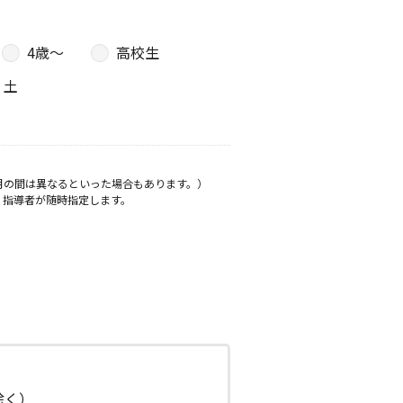
4歳〜
高校生
土
月の間は異なるといった場合もあります。）
、指導者が随時指定します。
日除く）