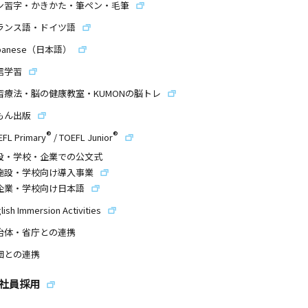
ン習字・かきかた・筆ペン・毛筆
ランス語・ドイツ語
panese（日本語）
信学習
習療法・脳の健康教室・KUMONの脳トレ
もん出版
®
®
EFL Primary
/
TOEFL Junior
設・学校・企業での公文式
施設・学校向け導入事業
企業・学校向け日本語
lish Immersion Activities
治体・省庁との連携
団との連携
社員採用