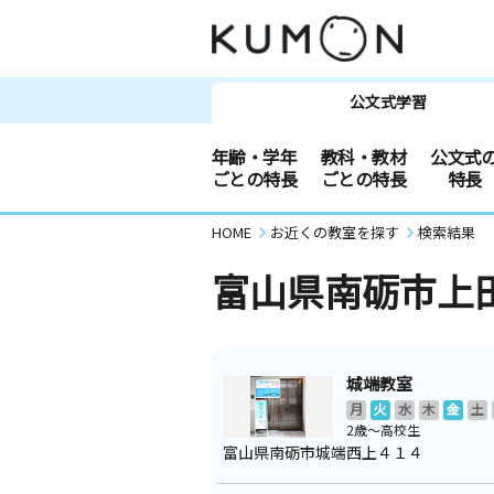
公文式学習
年齢・学年
教科・教材
公文式
ごとの特長
ごとの特長
特長
HOME
お近くの教室を探す
検索結果
富山県南砺市上
城端教室
月
火
水
木
金
土
2歳～高校生
富山県南砺市城端西上４１４