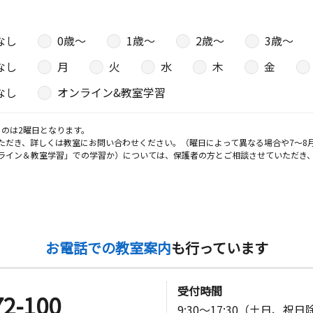
なし
0歳〜
1歳〜
2歳〜
3歳〜
なし
月
火
水
木
金
なし
オンライン&教室学習
のは2曜日となります。
ただき、詳しくは教室にお問い合わせください。（曜日によって異なる場合や7～8
ライン＆教室学習」での学習か）については、保護者の方とご相談させていただき
お電話での教室案内
も行っています
受付時間
72-100
9:30～17:30（土日、祝