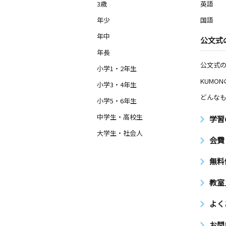
3歳
英語
年少
国語
年中
公文式
年長
公文式
小学1・2年生
KUMO
小学3・4年生
どんなも
小学5・6年生
中学生・高校生
学習
大学生・社会人
会費
無料
教室
よく
お問