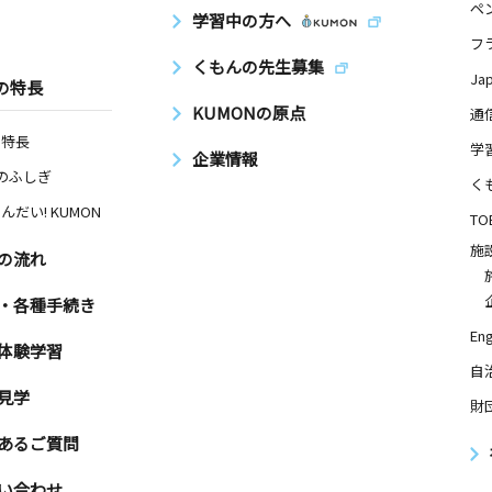
ペ
学習中の方へ
フ
くもんの先生募集
Ja
の特長
KUMONの原点
通
の特長
学
企業情報
Nのふしぎ
く
んだい! KUMON
TO
施
の流れ
・各種手続き
Eng
体験学習
自
見学
財
あるご質問
い合わせ