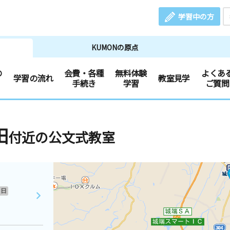
学習中の方
KUMONの原点
の
会費・各種
無料体験
よくあ
学習の流れ
教室見学
手続き
学習
ご質問
田
付近の公文式教室
日