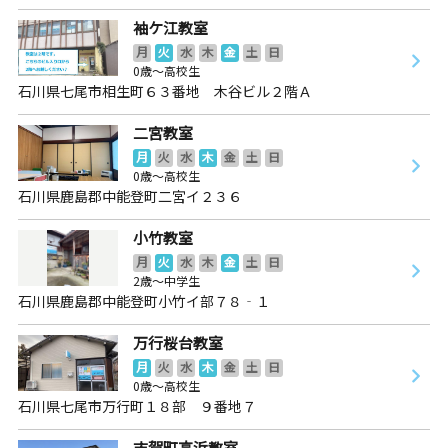
袖ケ江教室
月
火
水
木
金
土
日
0歳～高校生
石川県七尾市相生町６３番地 木谷ビル２階Ａ
二宮教室
月
火
水
木
金
土
日
0歳～高校生
石川県鹿島郡中能登町二宮イ２３６
小竹教室
月
火
水
木
金
土
日
2歳～中学生
石川県鹿島郡中能登町小竹イ部７８‐１
万行桜台教室
月
火
水
木
金
土
日
0歳～高校生
石川県七尾市万行町１８部 ９番地７
志賀町高浜教室