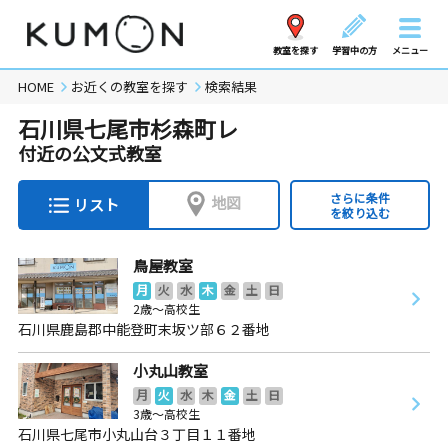
教室を探す
学習中の方
メニュー
HOME
お近くの教室を探す
検索結果
石川県七尾市杉森町レ
付近の公文式教室
さらに条件
地図
リスト
を絞り込む
鳥屋教室
月
火
水
木
金
土
日
2歳～高校生
石川県鹿島郡中能登町末坂ツ部６２番地
小丸山教室
月
火
水
木
金
土
日
3歳～高校生
石川県七尾市小丸山台３丁目１１番地