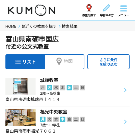
教室を探す
学習中の方
メニュー
HOME
お近くの教室を探す
検索結果
富山県南砺市国広
付近の公文式教室
さらに条件
地図
リスト
を絞り込む
城端教室
月
火
水
木
金
土
日
2歳～高校生
富山県南砺市城端西上４１４
福光中央教室
月
火
水
木
金
土
日
3歳～中学生
富山県南砺市福光７０６２