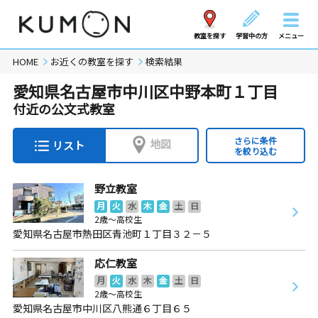
教室を探す
学習中の方
メニュー
HOME
お近くの教室を探す
検索結果
愛知県名古屋市中川区中野本町１丁目
付近の公文式教室
さらに条件
地図
リスト
を絞り込む
野立教室
月
火
水
木
金
土
日
2歳～高校生
愛知県名古屋市熱田区青池町１丁目３２－５
応仁教室
月
火
水
木
金
土
日
2歳～高校生
愛知県名古屋市中川区八熊通６丁目６５