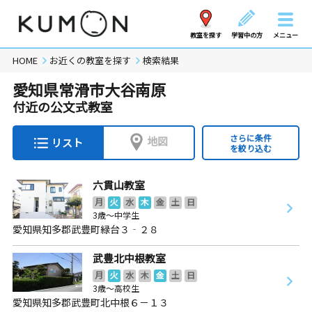
教室を探す
学習中の方
メニュー
HOME
お近くの教室を探す
検索結果
愛知県常滑市大谷南原
付近の公文式教室
さらに条件
地図
リスト
を絞り込む
六貫山教室
月
火
水
木
金
土
日
3歳～中学生
愛知県知多郡武豊町緑台３‐２８
武豊北中根教室
月
火
水
木
金
土
日
3歳～高校生
愛知県知多郡武豊町北中根６－１３