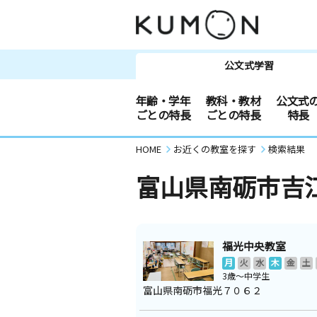
公文式学習
年齢・学年
教科・教材
公文式
ごとの特長
ごとの特長
特長
HOME
お近くの教室を探す
検索結果
富山県南砺市吉
福光中央教室
月
火
水
木
金
土
3歳～中学生
富山県南砺市福光７０６２