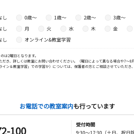
なし
0歳〜
1歳〜
2歳〜
3歳〜
なし
月
火
水
木
金
なし
オンライン&教室学習
のは2曜日となります。
ただき、詳しくは教室にお問い合わせください。（曜日によって異なる場合や7～8
ライン＆教室学習」での学習か）については、保護者の方とご相談させていただき
お電話での教室案内
も行っています
受付時間
72-100
9:30～17:30（土日、祝