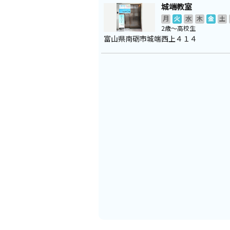
城端教室
月
火
水
木
金
土
2歳～高校生
富山県南砺市城端西上４１４