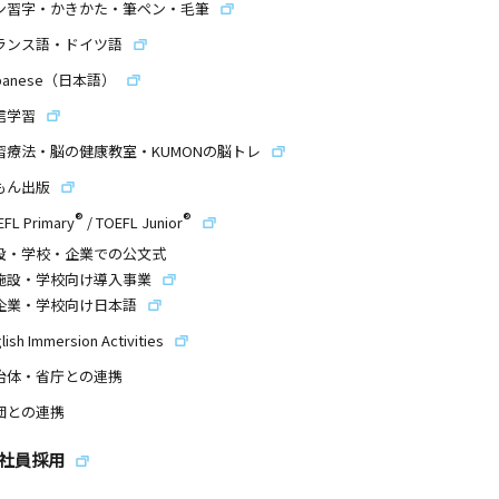
ン習字・かきかた・筆ペン・毛筆
ランス語・ドイツ語
panese（日本語）
信学習
習療法・脳の健康教室・KUMONの脳トレ
もん出版
®
®
EFL Primary
/
TOEFL Junior
設・学校・企業での公文式
施設・学校向け導入事業
企業・学校向け日本語
lish Immersion Activities
治体・省庁との連携
団との連携
社員採用