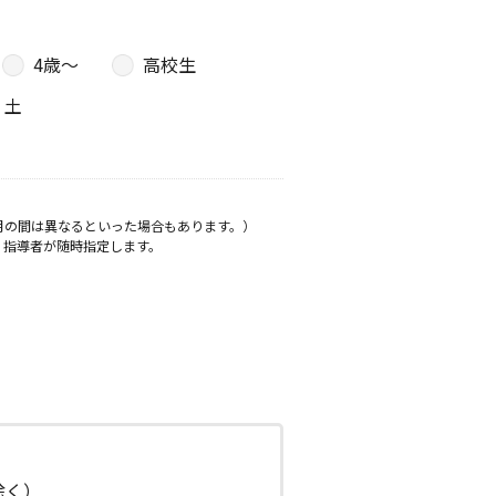
4歳〜
高校生
土
月の間は異なるといった場合もあります。）
、指導者が随時指定します。
日除く）