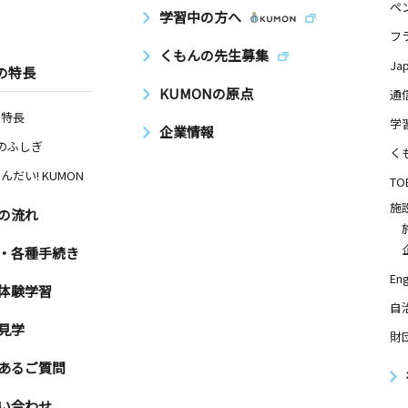
ペ
学習中の方へ
フ
くもんの先生募集
Ja
の特長
KUMONの原点
通
の特長
学
企業情報
Nのふしぎ
く
んだい! KUMON
TO
施
の流れ
・各種手続き
Eng
体験学習
自
見学
財
あるご質問
い合わせ