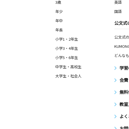
3歳
英語
年少
国語
年中
公文式
年長
公文式
小学1・2年生
KUMO
小学3・4年生
どんなも
小学5・6年生
中学生・高校生
学習
大学生・社会人
会費
無料
教室
よく
お問