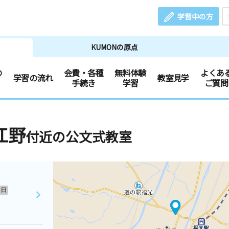
学習中の方
KUMONの原点
の
会費・各種
無料体験
よくあ
学習の流れ
教室見学
手続き
学習
ご質問
江野
付近の公文式教室
日