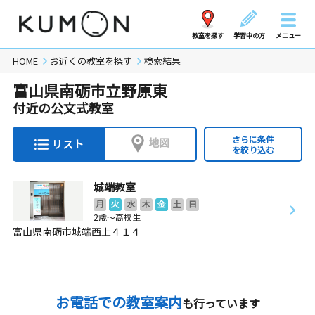
教室を探す
学習中の方
メニュー
HOME
お近くの教室を探す
検索結果
富山県南砺市立野原東
付近の公文式教室
さらに条件
地図
リスト
を絞り込む
城端教室
月
火
水
木
金
土
日
2歳～高校生
富山県南砺市城端西上４１４
お電話での教室案内
も行っています