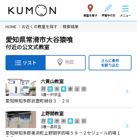
教室を探す
学習中の方
メニュー
HOME
お近くの教室を探す
検索結果
愛知県常滑市大谷猿喰
付近の公文式教室
さらに条件
地図
リスト
を絞り込む
六貫山教室
月
火
水
木
金
土
日
3歳～中学生
愛知県知多郡武豊町緑台３‐２８
上野間教室
月
火
水
木
金
土
日
3歳～高校生
愛知県知多郡美浜町上野間字的場５９－２セジュール的場１