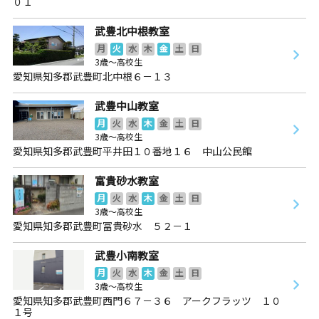
０１
武豊北中根教室
月
火
水
木
金
土
日
3歳～高校生
愛知県知多郡武豊町北中根６－１３
武豊中山教室
月
火
水
木
金
土
日
3歳～高校生
愛知県知多郡武豊町平井田１０番地１６ 中山公民館
富貴砂水教室
月
火
水
木
金
土
日
3歳～高校生
愛知県知多郡武豊町冨貴砂水 ５２－１
武豊小南教室
月
火
水
木
金
土
日
3歳～高校生
愛知県知多郡武豊町西門６７－３６ アークフラッツ １０
１号