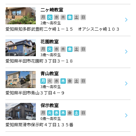
二ヶ崎教室
月
火
水
木
金
土
日
2歳～高校生
愛知県知多郡武豊町二ケ崎１－１５ オアシス二ヶ崎１０３
花園教室
月
火
水
木
金
土
日
3歳～高校生
愛知県半田市花園町３丁目３－１８
青山教室
月
火
水
木
金
土
日
3歳～高校生
愛知県半田市青山３丁目４－９
保示教室
月
火
水
木
金
土
日
0歳～高校生
愛知県常滑市保示町４丁目１３５番