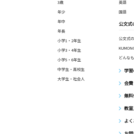
3歳
英語
年少
国語
年中
公文式
年長
公文式
小学1・2年生
KUMO
小学3・4年生
どんなも
小学5・6年生
中学生・高校生
学習
大学生・社会人
会費
無料
教室
よく
お問