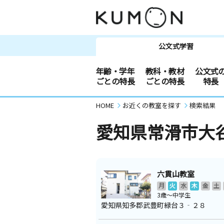
公文式学習
年齢・学年
教科・教材
公文式
ごとの特長
ごとの特長
特長
HOME
お近くの教室を探す
検索結果
愛知県常滑市大
六貫山教室
月
火
水
木
金
土
3歳～中学生
愛知県知多郡武豊町緑台３‐２８