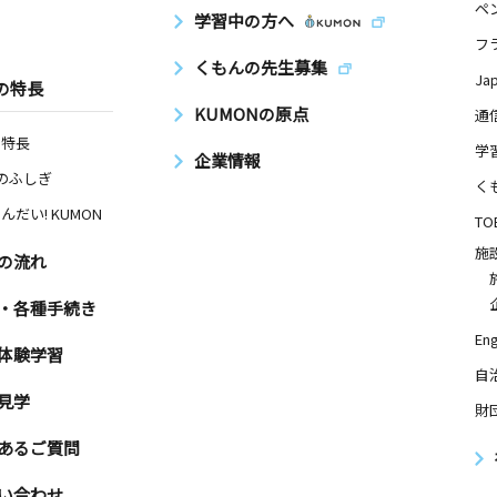
ペ
学習中の方へ
フ
くもんの先生募集
Ja
の特長
KUMONの原点
通
の特長
学
企業情報
Nのふしぎ
く
んだい! KUMON
TO
施
の流れ
・各種手続き
Eng
体験学習
自
見学
財
あるご質問
い合わせ