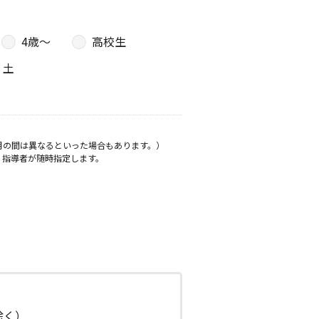
4歳〜
高校生
土
月の間は異なるといった場合もあります。）
、指導者が随時指定します。
日除く）