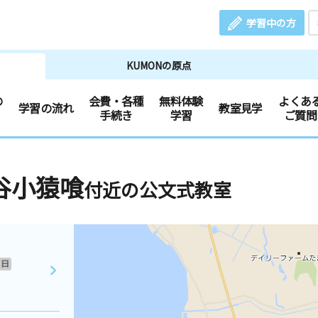
学習中の方
KUMONの原点
の
会費・各種
無料体験
よくあ
学習の流れ
教室見学
手続き
学習
ご質問
谷小猿喰
付近の公文式教室
日