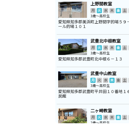
上野間教室
月
火
水
木
金
土
3歳～高校生
愛知県知多郡美浜町上野間字的場５９
ール的場１０１
武豊北中根教室
月
火
水
木
金
土
3歳～高校生
愛知県知多郡武豊町北中根６－１３
武豊中山教室
月
火
水
木
金
土
3歳～高校生
愛知県知多郡武豊町平井田１０番地１
民館
二ヶ崎教室
月
火
水
木
金
土
2歳～高校生
愛知県知多郡武豊町二ケ崎１－１５ 