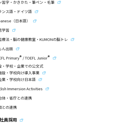
ン習字・かきかた・筆ペン・毛筆
ランス語・ドイツ語
panese（日本語）
信学習
習療法・脳の健康教室・KUMONの脳トレ
もん出版
®
®
EFL Primary
/
TOEFL Junior
設・学校・企業での公文式
施設・学校向け導入事業
企業・学校向け日本語
lish Immersion Activities
治体・省庁との連携
団との連携
社員採用