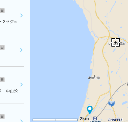
日
－２セジュ
日
日
６ 中山公
日
2km
オアシス二