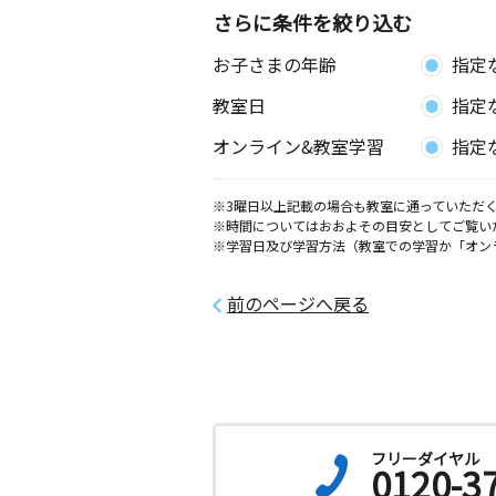
ヶ崎１０３
さらに条件を絞り込む
お子さまの年齢
指定
教室日
指定
オンライン&教室学習
指定
※3曜日以上記載の場合も教室に通っていただく
※時間についてはおおよその目安としてご覧い
※学習日及び学習方法（教室での学習か「オン
前のページへ戻る
フリーダイヤル
0120-3