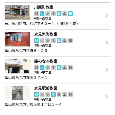
川原町教室
月
火
水
木
金
土
日
0歳～高校生
石川県羽咋市川原町ア６０－１（羽咋神社前）
氷見栄町教室
月
火
水
木
金
土
日
3歳～高校生
富山県氷見市栄町６‐５５
窪みなみ教室
月
火
水
木
金
土
日
3歳～中学生
富山県氷見市窪６２７－１
氷見駅前教室
月
火
水
木
金
土
日
0歳～高校生
富山県氷見市伊勢大町１丁目１－４