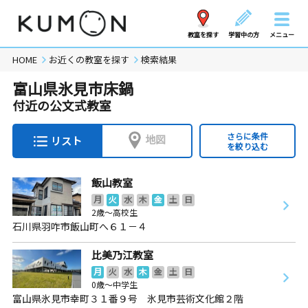
教室を探す
学習中の方
メニュー
HOME
お近くの教室を探す
検索結果
富山県氷見市床鍋
付近の公文式教室
さらに条件
地図
リスト
を絞り込む
飯山教室
月
火
水
木
金
土
日
2歳～高校生
石川県羽咋市飯山町へ６１－４
比美乃江教室
月
火
水
木
金
土
日
0歳～中学生
富山県氷見市幸町３１番９号 氷見市芸術文化館２階