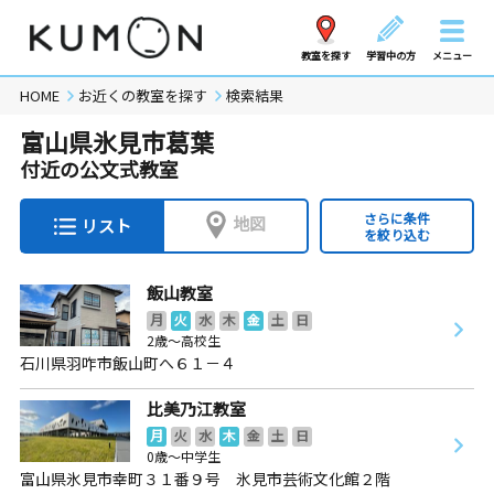
教室を探す
学習中の方
メニュー
HOME
お近くの教室を探す
検索結果
富山県氷見市葛葉
付近の公文式教室
さらに条件
地図
リスト
を絞り込む
飯山教室
月
火
水
木
金
土
日
2歳～高校生
石川県羽咋市飯山町へ６１－４
比美乃江教室
月
火
水
木
金
土
日
0歳～中学生
富山県氷見市幸町３１番９号 氷見市芸術文化館２階