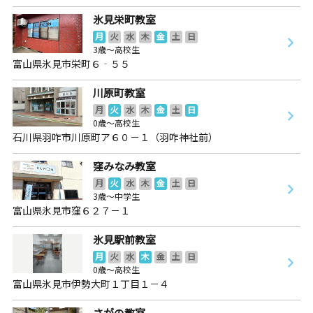
氷見栄町教室
月
火
水
木
金
土
日
3歳～高校生
富山県氷見市栄町６‐５５
川原町教室
月
火
水
木
金
土
日
0歳～高校生
石川県羽咋市川原町ア６０－１（羽咋神社前）
窪みなみ教室
月
火
水
木
金
土
日
3歳～中学生
富山県氷見市窪６２７－１
氷見駅前教室
月
火
水
木
金
土
日
0歳～高校生
富山県氷見市伊勢大町１丁目１－４
さがの教室