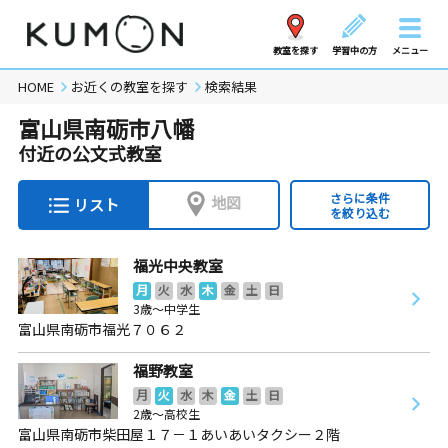
教室を探す
学習中の方
メニュー
HOME
お近くの教室を探す
検索結果
富山県南砺市八幡
付近の公文式教室
さらに条件
地図
リスト
を絞り込む
福光中央教室
月
火
水
木
金
土
日
3歳～中学生
富山県南砺市福光７０６２
福野教室
月
火
水
木
金
土
日
2歳～高校生
富山県南砺市柴田屋１７－１あいあいタクシー２階