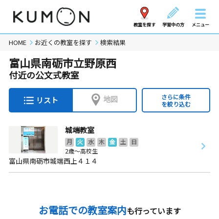
教室を探す
学習中の方
メニュー
HOME
お近くの教室を探す
検索結果
富山県南砺市立野原西
付近の公文式教室
さらに条件
地図
リスト
を絞り込む
城端教室
月
火
水
木
金
土
日
2歳～高校生
富山県南砺市城端西上４１４
お電話での教室案内
も行っています