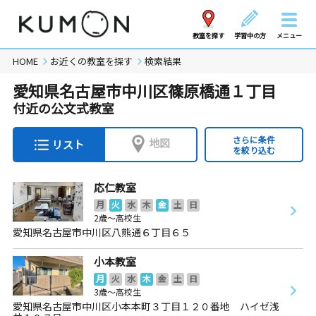
教室を探す
学習中の方
メニュー
HOME
お近くの教室を探す
検索結果
愛知県名古屋市中川区篠原橋通１丁目
付近の公文式教室
さらに条件
地図
リスト
を絞り込む
応仁教室
月
火
水
木
金
土
日
2歳～高校生
愛知県名古屋市中川区八熊通６丁目６５
小本教室
月
火
水
木
金
土
日
3歳～高校生
愛知県名古屋市中川区小本本町３丁目１２０番地 ハイゼ浅