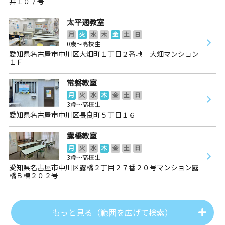
井１０７号
太平通教室
月
火
水
木
金
土
日
0歳～高校生
愛知県名古屋市中川区大畑町１丁目２番地 大畑マンション
１Ｆ
常磐教室
月
火
水
木
金
土
日
3歳～高校生
愛知県名古屋市中川区長良町５丁目１６
露橋教室
月
火
水
木
金
土
日
3歳～高校生
愛知県名古屋市中川区露橋２丁目２７番２０号マンション露
橋Ｂ棟２０２号
もっと見る（範囲を広げて検索）