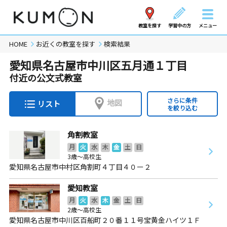
教室を探す
学習中の方
メニュー
HOME
お近くの教室を探す
検索結果
愛知県名古屋市中川区五月通１丁目
付近の公文式教室
さらに条件
地図
リスト
を絞り込む
角割教室
月
火
水
木
金
土
日
3歳～高校生
愛知県名古屋市中村区角割町４丁目４０ー２
愛知教室
月
火
水
木
金
土
日
2歳～高校生
愛知県名古屋市中川区百船町２０番１１号宝黄金ハイツ１Ｆ