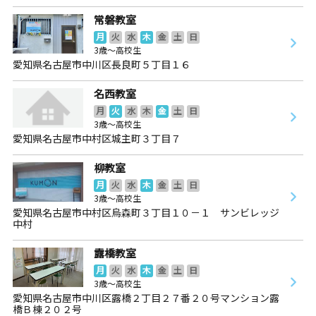
常磐教室
月
火
水
木
金
土
日
3歳～高校生
愛知県名古屋市中川区長良町５丁目１６
名西教室
月
火
水
木
金
土
日
3歳～高校生
愛知県名古屋市中村区城主町３丁目７
柳教室
月
火
水
木
金
土
日
3歳～高校生
愛知県名古屋市中村区烏森町３丁目１０－１ サンビレッジ
中村
露橋教室
月
火
水
木
金
土
日
3歳～高校生
愛知県名古屋市中川区露橋２丁目２７番２０号マンション露
橋Ｂ棟２０２号