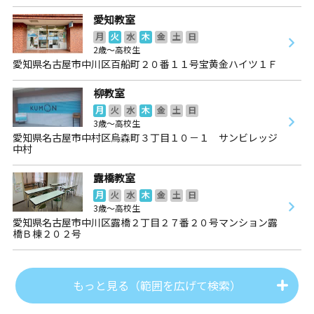
愛知教室
月
火
水
木
金
土
日
2歳～高校生
愛知県名古屋市中川区百船町２０番１１号宝黄金ハイツ１Ｆ
柳教室
月
火
水
木
金
土
日
3歳～高校生
愛知県名古屋市中村区烏森町３丁目１０－１ サンビレッジ
中村
露橋教室
月
火
水
木
金
土
日
3歳～高校生
愛知県名古屋市中川区露橋２丁目２７番２０号マンション露
橋Ｂ棟２０２号
もっと見る（範囲を広げて検索）