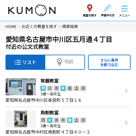
教室を探す
学習中の方
メニュー
HOME
お近くの教室を探す
検索結果
愛知県名古屋市中川区五月通４丁目
付近の公文式教室
さらに条件
地図
リスト
を絞り込む
常磐教室
月
火
水
木
金
土
日
3歳～高校生
愛知県名古屋市中川区長良町５丁目１６
角割教室
月
火
水
木
金
土
日
3歳～高校生
愛知県名古屋市中村区角割町４丁目４０ー２