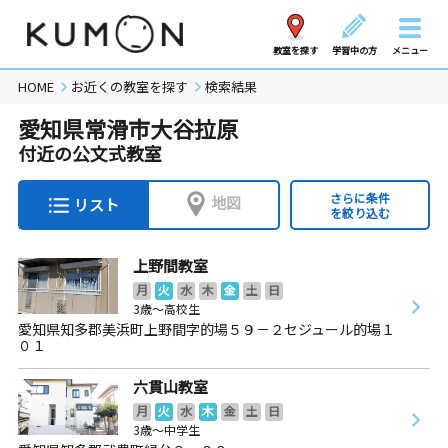
教室を探す
学習中の方
メニュー
HOME
お近くの教室を探す
検索結果
愛知県常滑市大谷拉原
付近の公文式教室
さらに条件
地図
リスト
を絞り込む
上野間教室
月
火
水
木
金
土
日
3歳～高校生
愛知県知多郡美浜町上野間字的場５９－２セジュール的場１
０１
六貫山教室
月
火
水
木
金
土
日
3歳～中学生