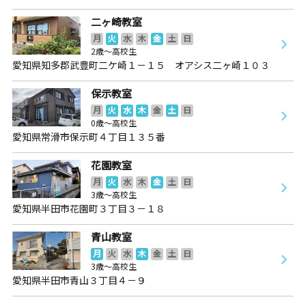
二ヶ崎教室
月
火
水
木
金
土
日
2歳～高校生
愛知県知多郡武豊町二ケ崎１－１５ オアシス二ヶ崎１０３
保示教室
月
火
水
木
金
土
日
0歳～高校生
愛知県常滑市保示町４丁目１３５番
花園教室
月
火
水
木
金
土
日
3歳～高校生
愛知県半田市花園町３丁目３－１８
青山教室
月
火
水
木
金
土
日
3歳～高校生
愛知県半田市青山３丁目４－９