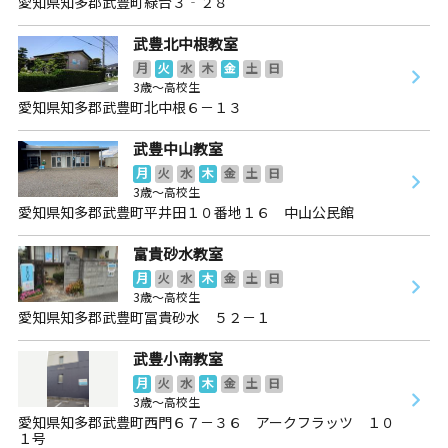
愛知県知多郡武豊町緑台３‐２８
武豊北中根教室
月
火
水
木
金
土
日
3歳～高校生
愛知県知多郡武豊町北中根６－１３
武豊中山教室
月
火
水
木
金
土
日
3歳～高校生
愛知県知多郡武豊町平井田１０番地１６ 中山公民館
富貴砂水教室
月
火
水
木
金
土
日
3歳～高校生
愛知県知多郡武豊町冨貴砂水 ５２－１
武豊小南教室
月
火
水
木
金
土
日
3歳～高校生
愛知県知多郡武豊町西門６７－３６ アークフラッツ １０
１号