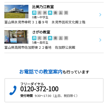
比美乃江教室
月
火
水
木
金
土
日
0歳～中学生
富山県氷見市幸町３１番９号 氷見市芸術文化館２階
さがの教室
月
火
水
木
金
土
日
5歳～高校生
富山県高岡市佐加野東２２番地 佐加野公民館
お電話での教室案内
も行っています
フリーダイヤル
0120-372-100
受付時間
9:30～17:30（土日、祝日除く）