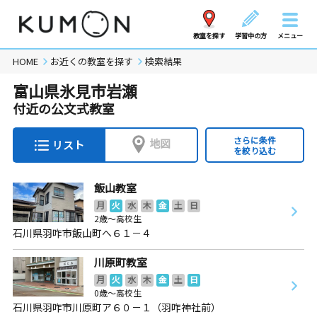
教室を探す
学習中の方
メニュー
HOME
お近くの教室を探す
検索結果
富山県氷見市岩瀬
付近の公文式教室
さらに条件
地図
リスト
を絞り込む
飯山教室
月
火
水
木
金
土
日
2歳～高校生
石川県羽咋市飯山町へ６１－４
川原町教室
月
火
水
木
金
土
日
0歳～高校生
石川県羽咋市川原町ア６０－１（羽咋神社前）