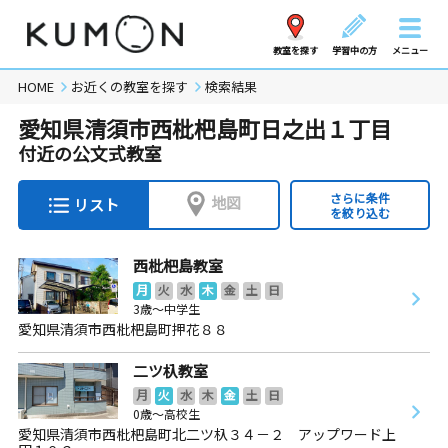
教室を探す
学習中の方
メニュー
HOME
お近くの教室を探す
検索結果
愛知県清須市西枇杷島町日之出１丁目
付近の公文式教室
さらに条件
地図
リスト
を絞り込む
西枇杷島教室
月
火
水
木
金
土
日
3歳～中学生
愛知県清須市西枇杷島町押花８８
二ツ杁教室
月
火
水
木
金
土
日
0歳～高校生
愛知県清須市西枇杷島町北二ツ杁３４－２ アップワード上