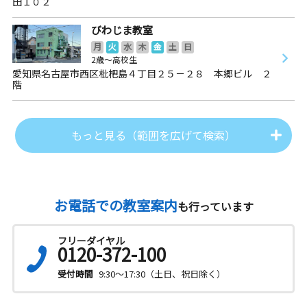
田１０２
びわじま教室
月
火
水
木
金
土
日
2歳～高校生
愛知県名古屋市西区枇杷島４丁目２５－２８ 本郷ビル ２
階
もっと見る（範囲を広げて検索）
お電話での教室案内
も行っています
フリーダイヤル
0120-372-100
受付時間
9:30～17:30（土日、祝日除く）